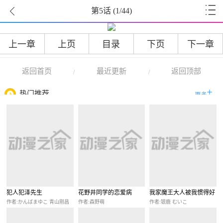
第5话
(
1
/44)
上一章
上页
目录
下页
下一章
返回首页
最近更新
返回顶部
/
/
热门推荐
犯人犯泽先生
花野井同学的恋爱病
我家魔王大人被我惯得好
任性
作者:かんばまゆこ 青山刚昌
作者:森野萌
作者:银鹿 むいこ