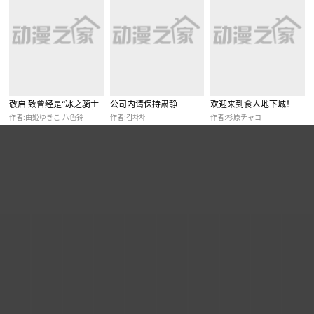
敬启 致曾经是“冰之骑士
公司内请保持肃静
欢迎来到食人地下城！
和名不符实公主”的我们
作者:由姫ゆきこ 八色铃
作者:김차차
作者:杉原チャコ