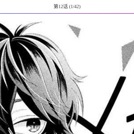
第12话
(
1
/42)