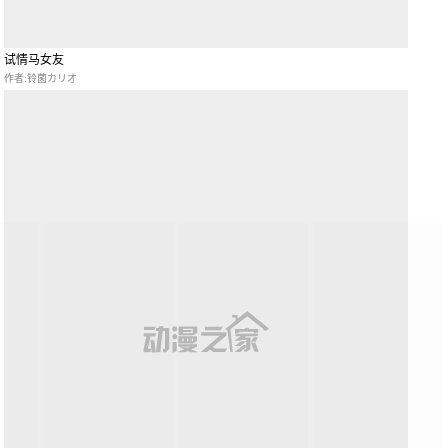
试情马女友
作者:铃菌カリオ