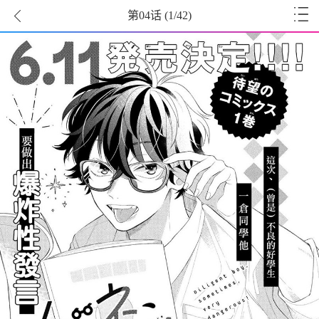
第04话
(
1
/42)