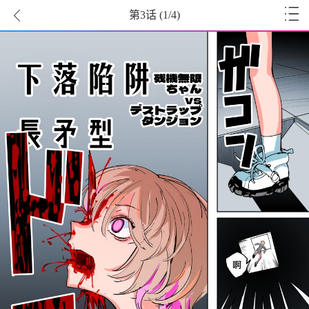
第3话
(
1
/4)