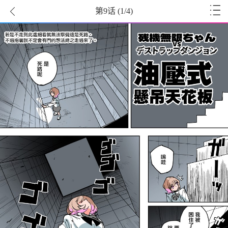
第9话
(
1
/4)