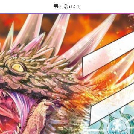
第01话
(
1
/54)