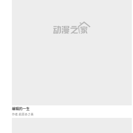
编辑的一生
作者:萩原あさ美