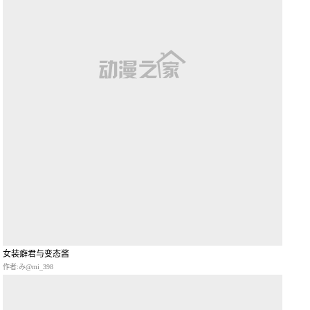
女装癖君与变态酱
作者:み@mi_398