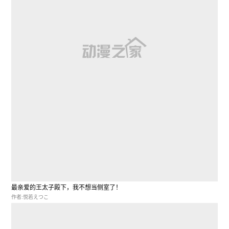
最亲爱的王太子殿下，我不想当侧室了！
作者:悦若えつこ