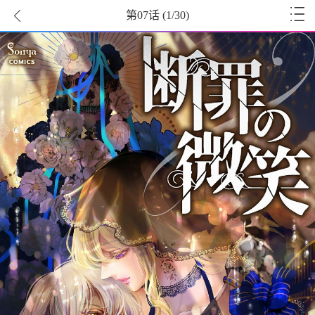
第07话
(
1
/30)