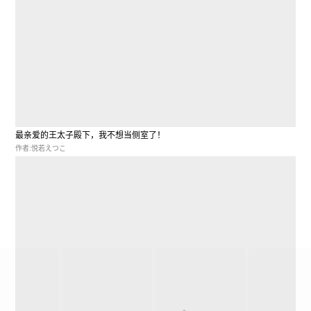
最亲爱的王太子殿下，我不想当侧室了！
作者:悦若えつこ