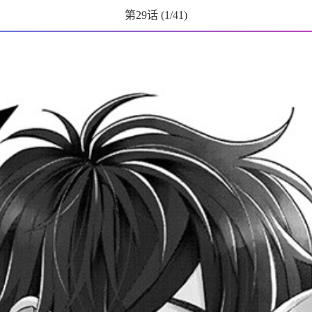
第29话
(
1
/41)