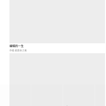
编辑的一生
作者:萩原あさ美