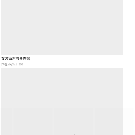
女装癖君与变态酱
作者:み@mi_398