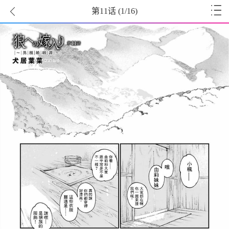
第11话
(
1
/16)