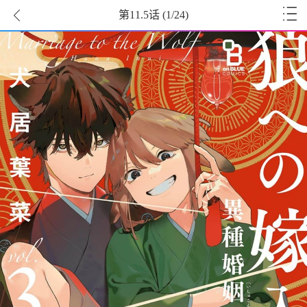
第11.5话
(
1
/24)