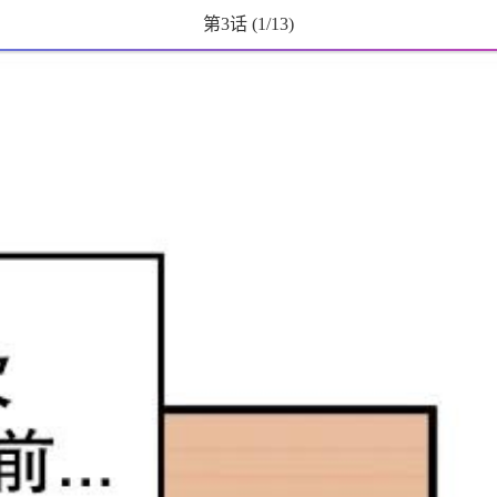
第3话
(
1
/13)