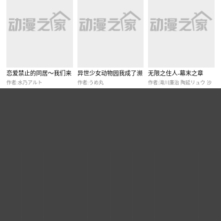
恋爱禁止的同居～我们来
异世少女动物园我成了濒
无限之住人-幕末之章
锻炼吧？
危物种的饲养员
作者:水乃アルト
作者:うめ丸
作者:滝川廉治 陶延リュウ 沙
村広明