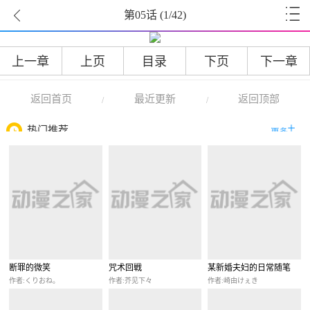
第05话
(
1
/42)
上一章
上页
目录
下页
下一章
返回首页
最近更新
返回顶部
/
/
热门推荐
断罪的微笑
咒术回戦
某新婚夫妇的日常随笔
作者:くりおね。
作者:芥见下々
作者:崎由けぇき