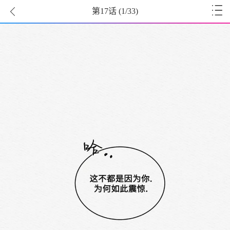
第17话
(
1
/33)