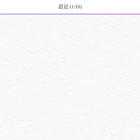
后记
(
1
/10)