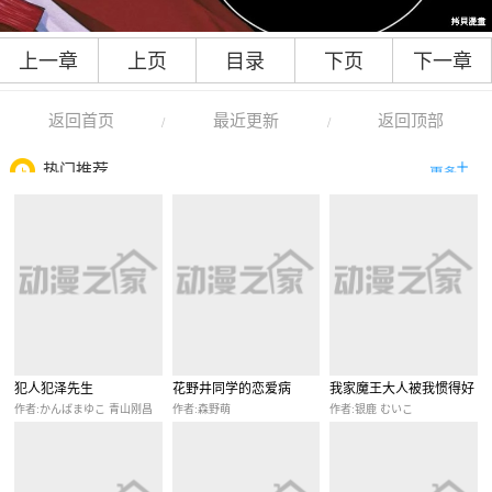
上一章
上页
目录
下页
下一章
返回首页
最近更新
返回顶部
/
/
热门推荐
犯人犯泽先生
花野井同学的恋爱病
我家魔王大人被我惯得好
任性
作者:かんばまゆこ 青山刚昌
作者:森野萌
作者:银鹿 むいこ