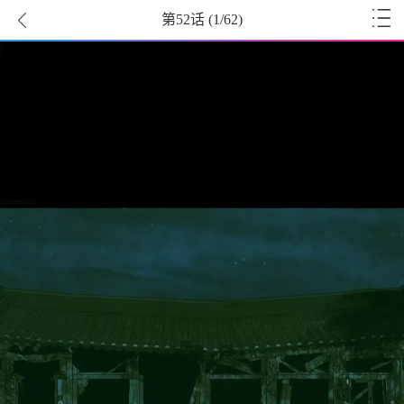
第52话
(
1
/62)