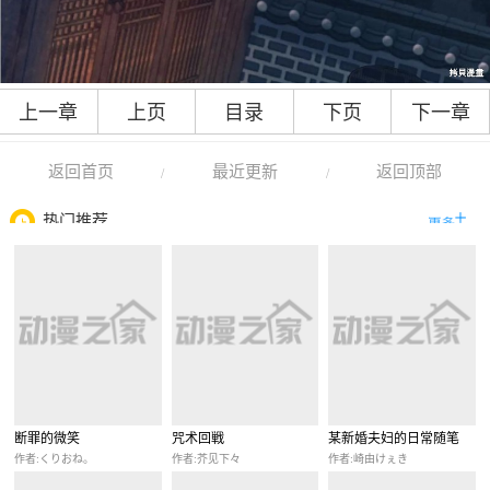
上一章
上页
目录
下页
下一章
返回首页
最近更新
返回顶部
/
/
热门推荐
断罪的微笑
咒术回戦
某新婚夫妇的日常随笔
作者:くりおね。
作者:芥见下々
作者:崎由けぇき