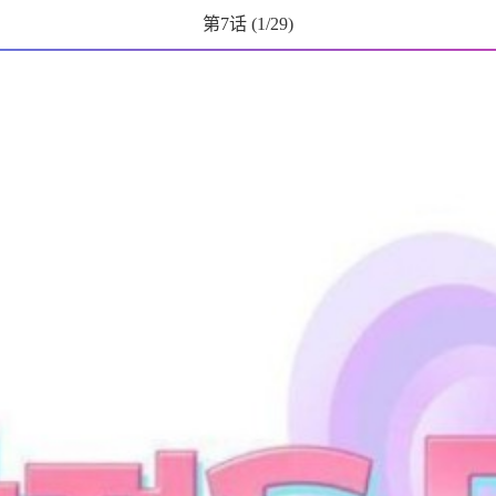
第7话
(
1
/29)