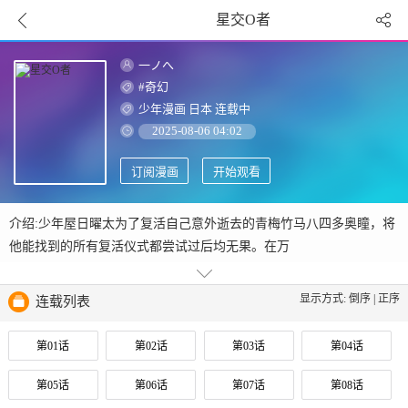
星交O者
一ノへ
#奇幻
少年漫画
日本
连载中
2025-08-06 04:02
订阅漫画
开始观看
介绍:少年屋日曜太为了复活自己意外逝去的青梅竹马八四多奥瞳，将
他能找到的所有复活仪式都尝试过后均无果。在万
显示方式:
倒序
|
正序
连载列表
第01话
第02话
第03话
第04话
第05话
第06话
第07话
第08话