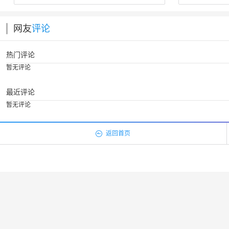
第13话
网友
评论
热门评论
暂无评论
最近评论
暂无评论
返回首页