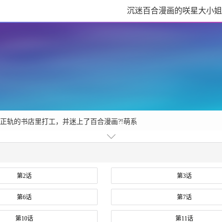
沉迷百合漫画的咲星大小姐
正轨的书店里打工，并迷上了百合漫画?!萌系
第2话
第3话
第6话
第7话
第10话
第11话