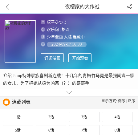
夜樱家的大作战
权平ひつじ
欢乐向
|
格斗
少年漫画
大陆
连载中
2024-09-17 16:33
订阅漫画
开始观看
介绍:Jump特殊家族喜剧新连载！十几年的青梅竹马竟是最强间谍一家
的女儿，为了把她从极为凶恶（？）的哥哥手
显示方式:
倒序
|
正序
连载列表
1话
2话
3话
4话
5话
6话
7话
8话