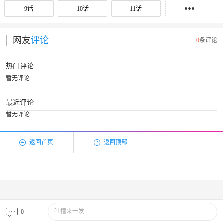
•••
9话
10话
11话
12话
13话
14话
15话
16话
网友
评论
0
条评论
17话
18话
新年番外
19话
热门评论
篇
20话
21话
22话
23话
暂无评论
24话
25话
26 作战26.
27 作战27.
最近评论
雏菊火锅
夜樱家的
暂无评论
28 作战28.
29 作战29.
30 作战30.
31 作战31.
女仆
出轨
夜樱家的
购物
王子·老头·
32 作战32.
33 作战33.
34 作战34.
35 作战35.
返回首页
返回顶部
鬼故事
休息
七恶的药
七恶的药
间谍执照
故人图书
36 作战36.
37 作战37.
38 作战38.
39 作战39.
（前篇）
（后篇）
馆
蒲公英
歌利亚的
人生赢家
水族馆的
40 作战40.
41 作战41.
42 作战42.
43 作战43.
散步
与人生输
陷阱
捕获嫌五
草助的执
钓鱼
囚犯朝野
44 作战44.
45 作战
46 作战46.
47 作战47.
家
吐槽来一发...
0
大作战
照更新
太阳
目标是商
45.VS能面
看不见的
夜樱之血