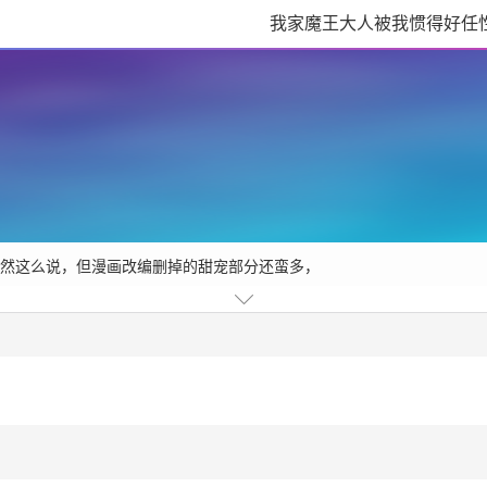
我家魔王大人被我惯得好任
虽然这么说，但漫画改编删掉的甜宠部分还蛮多，