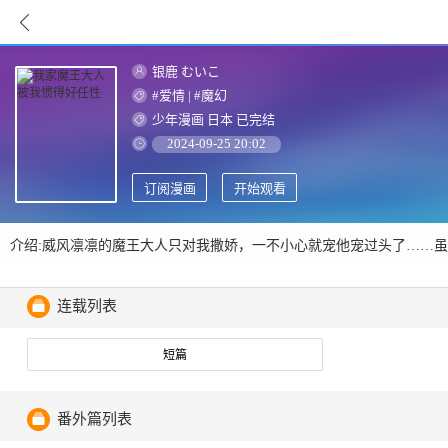
银鹿 むいこ
#爱情
|
#魔幻
少年漫画
日本
已完结
2024-09-25 20:02
订阅漫画
开始观看
介绍:威风凛凛的魔王大人只对我撒娇，一不小心就宠他宠过头了……
连载列表
短篇
番外篇列表