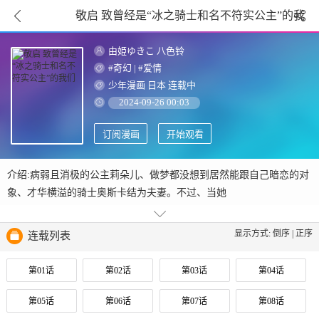
敬启 致曾经是“冰之骑士和名不符实公主”的我
们
由姫ゆきこ 八色铃
#奇幻
|
#爱情
少年漫画
日本
连载中
2024-09-26 00:03
订阅漫画
开始观看
介绍:病弱且消极的公主莉朵儿、做梦都没想到居然能跟自己暗恋的对
象、才华横溢的骑士奥斯卡结为夫妻。不过、当她
显示方式:
倒序
|
正序
连载列表
第01话
第02话
第03话
第04话
第05话
第06话
第07话
第08话