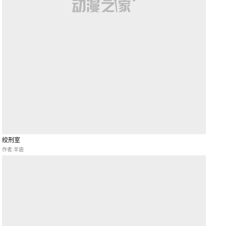
绞刑室
作者:羊歯