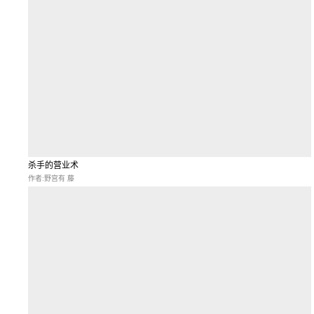
杀手的营业术
作者:野宫有 藤