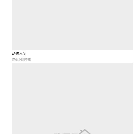
动物人间
作者:冈田卓也