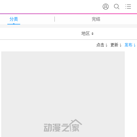
分类
完结
地区
点击
更新
发布