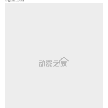
作者:ISHIDA UMI