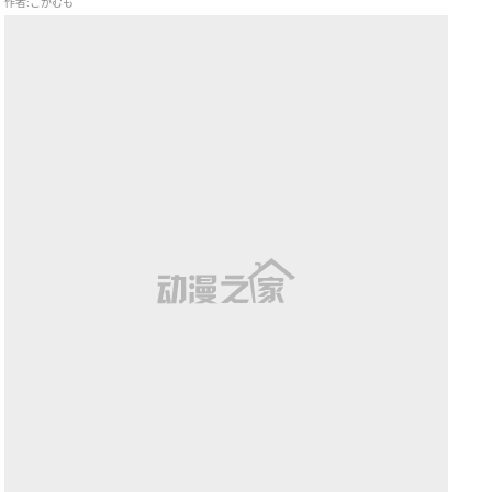
作者:こかむも