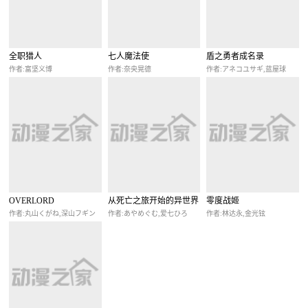
全职猎人
七人魔法使
盾之勇者成名录
作者:富坚义博
作者:奈央晃德
作者:アネコユサギ,蓝屋球
OVERLORD
从死亡之旅开始的异世界
零度战姬
狂想曲
作者:丸山くがね,深山フギン
作者:あやめぐむ,爱七ひろ
作者:林达永,金光铉