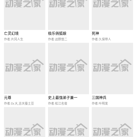
亡灵幻境
极乐俏狐娘
死神
作者:片冈人生
作者:远野悠二
作者:久保带人
元尊
史上最强弟子兼一
三国神兵
作者:Dr.大,吉天蚕土豆
作者:松江名俊
作者:叶明发