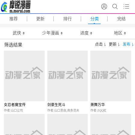
推荐
更新
排行
分类
完结
武侠
少年漫画
进度
地区
点击
更新
发布
筛选结果
女忍者魔宝传
剑豪生死斗
萧舞万华
作者:山口让司
作者:山口贵由,南条范夫
作者:ZQQ虹