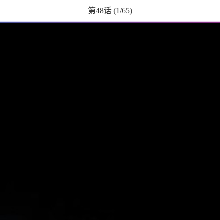
第48话
(
1
/65)