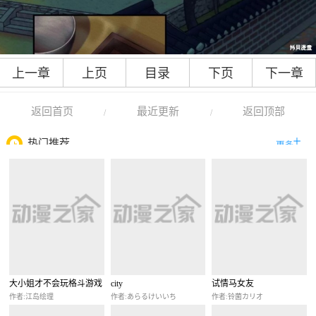
上一章
上页
目录
下页
下一章
返回首页
最近更新
返回顶部
/
/
热门推荐
大小姐才不会玩格斗游戏
city
试情马女友
作者:江岛绘理
作者:あらるけいいち
作者:铃菌カリオ