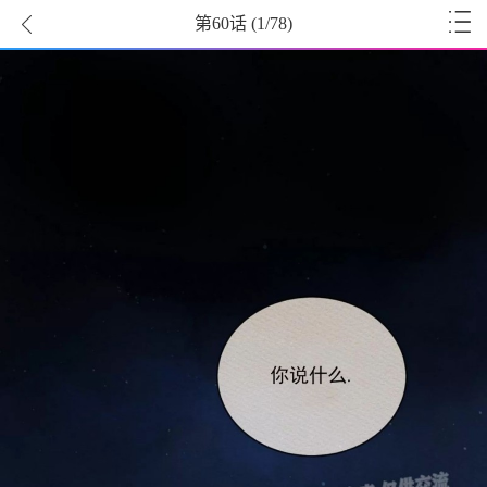
第60话
(
1
/78)